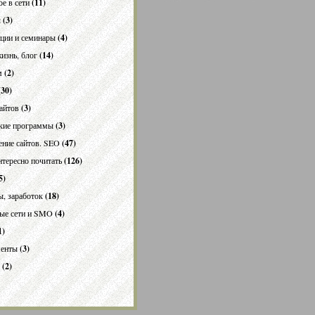
е в сети
(11)
ы
(3)
ции и семинары
(4)
изнь, блог
(14)
м
(2)
30)
айтов
(3)
кие программы
(3)
ние сайтов. SEO
(47)
нтересно почитать
(126)
5)
ы, заработок
(18)
ые сети и SMO
(4)
1)
менты
(3)
(2)