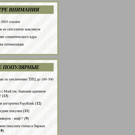
ТРЕ ВНИМАНИЯ
 SEO ссылки
 из сателлитов максимум
ние семантического ядра
яя оптимизация
Е ПОПУЛЯРНЫЕ
ия по увеличению ТИЦ до 100-300
 с Mark'ом, бывшим админом
!
{13}
я алгоритма PageRank
{12}
едние покупки
{11}
анкоров - миф!?
{9}
жно покупать статьи в биржах
{8}