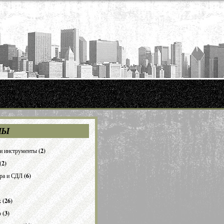
ЛЫ
 и инструменты
(2)
(2)
ра и СДЛ
(6)
к
(26)
ю
(3)