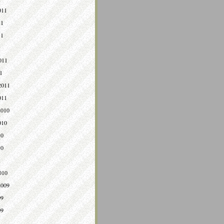
011
11
11
011
1
2011
011
2010
010
10
10
010
2009
09
09