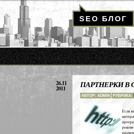
SEO БЛОГ
26.11
ПАРТНЕРКИ В 
2011
АВТОР: ADMIN
РУБРИКА:
Если в
интерн
програ
рекоме
различ