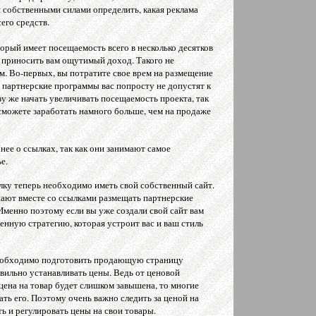
 собственными силами определить, какая реклама
его средств.
оторый имеет посещаемость всего в несколько десятков
 приносить вам ощутимый доход. Такого не
. Во-первых, вы потратите свое врем на размещение
 партнерские программы вас попросту не допустят к
зу же начать увеличивать посещаемость проекта, так
 сможете заработать намного больше, чем на продаже
нее о ссылках, так как они занимают самое
е.
лку теперь необходимо иметь свой собственный сайт.
шают вместе со ссылками размещать партнерские
Именно поэтому если вы уже создали свой сайт вам
нную стратегию, которая устроит вас и ваш стиль
необходимо подготовить продающую страницу
вильно устанавливать цены. Ведь от ценовой
цена на товар будет слишком завышена, то многие
ть его. Поэтому очень важно следить за ценой на
ь и регулировать цены на свои товары.