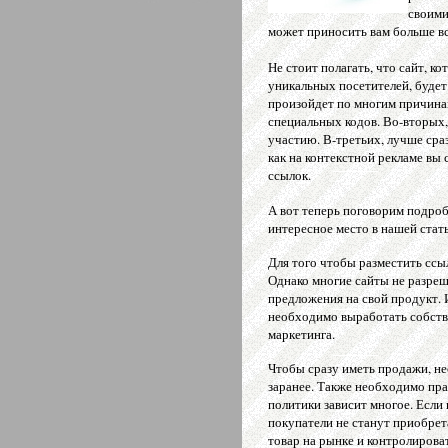
своими
может приносить вам больше вс
Не стоит полагать, что сайт, к
уникальных посетителей, будет
произойдет по многим причинам
специальных кодов. Во-вторых,
участию. В-третьих, лучше сра
как на контекстной рекламе вы
ссылок.
А вот теперь поговорим подроб
интересное место в нашей стать
Для того чтобы разместить ссы
Однако многие сайты не разре
предложения на свой продукт. 
необходимо выработать собстве
маркетинга.
Чтобы сразу иметь продажи, 
заранее. Также необходимо пра
политики зависит многое. Если 
покупатели не станут приобрета
товар на рынке и контролироват